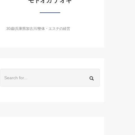
モトオカ ナオキ
30歳/兵庫県加古川/整体・エステの経営