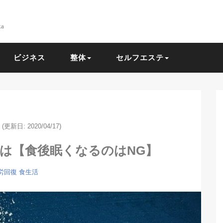
ka
ビジネス
整体
セルフエステ
(更新日: 2020/04/17)
は【食後眠くなるのはNG】
労回復
食生活