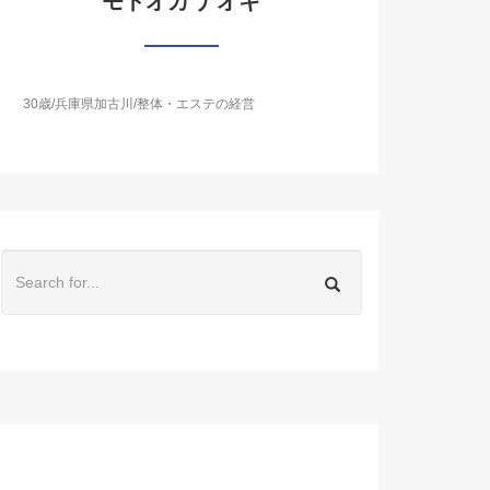
モトオカ ナオキ
30歳/兵庫県加古川/整体・エステの経営