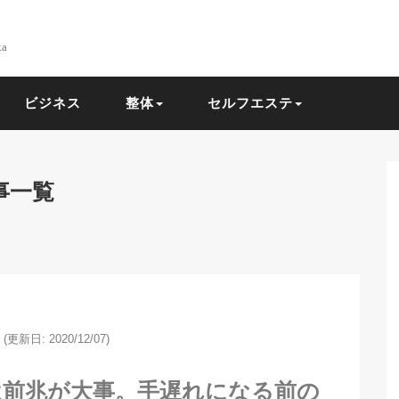
ka
ビジネス
整体
セルフエステ
事一覧
(更新日: 2020/12/07)
は前兆が大事。手遅れになる前の