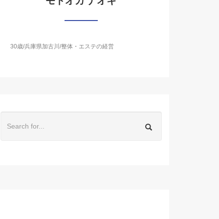
モトオカ ナオキ
30歳/兵庫県加古川/整体・エステの経営