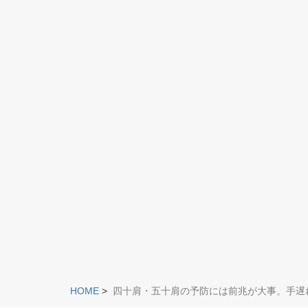
HOME
>
四十肩・五十肩の予防には前兆が大事。手遅