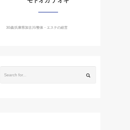
モトオカ ナオキ
30歳/兵庫県加古川/整体・エステの経営