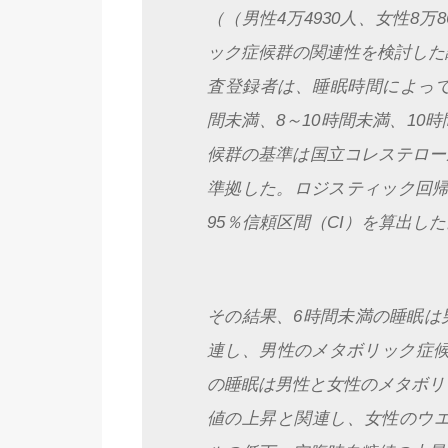
（（男性4万4930人、女性8
ック症候群の関連性を検討した
査登録者は、睡眠時間によって
間未満、8～10時間未満、10
候群の基準は国立コレステロール
準拠した。ロジスティック回帰
95％信頼区間（CI）を算出した
その結果、6時間未満の睡眠は
連し、男性のメタボリック症候
の睡眠は男性と女性のメタボリ
値の上昇と関連し、女性のウエ