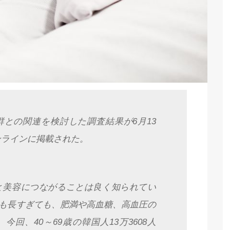
との関連を検討した調査結果が6月13
h」オンラインに掲載された。
と美容につながることは良く知られてい
も長すぎても、肥満や高血糖、高血圧の
回、40～69歳の韓国人13万3608人