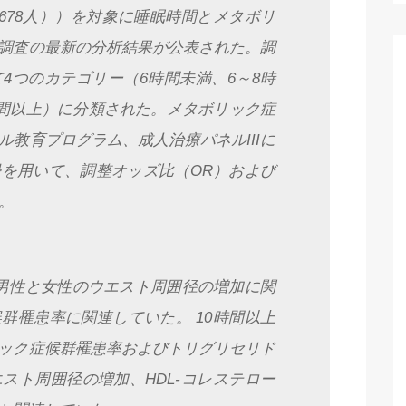
万8678人））を対象に睡眠時間とメタボリ
調査の最新の分析結果が公表された。調
4つのカテゴリー（6時間未満、6～8時
時間以上）に分類された。メタボリック症
教育プログラム、成人治療パネルIIIに
を用いて、調整オッズ比（OR）および
。
男性と女性のウエスト周囲径の増加に関
群罹患率に関連していた。 10時間以上
ック症候群罹患率およびトリグリセリド
スト周囲径の増加、HDL-コレステロー