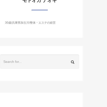
モトオカ ナオキ
30歳/兵庫県加古川/整体・エステの経営