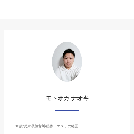
モトオカ ナオキ
30歳/兵庫県加古川/整体・エステの経営